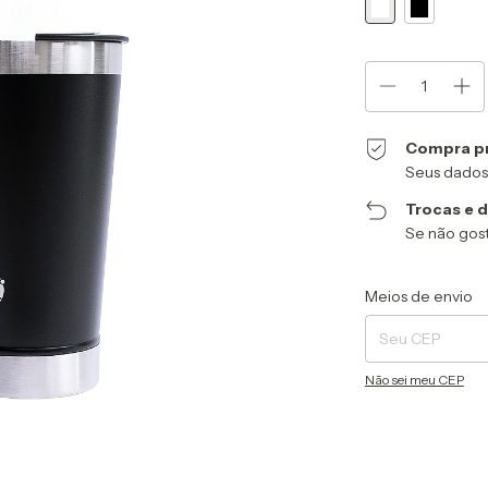
Compra p
Seus dados
Trocas e 
Se não gost
Entregas para o CEP
Meios de envio
Não sei meu CEP