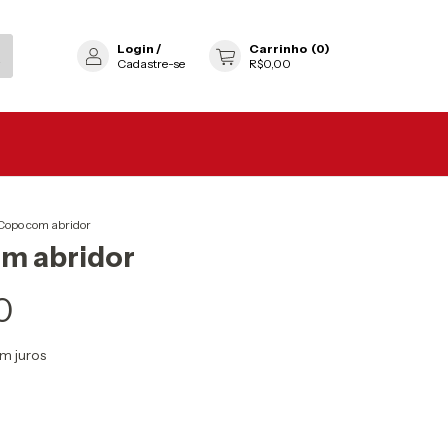
Login
/
Carrinho
(
0
)
Cadastre-se
R$0,00
Copo com abridor
m abridor
0
m juros