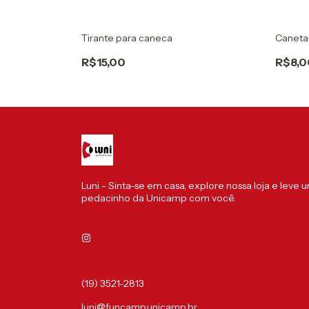
Tirante para caneca
Caneta
R$15,00
R$8,0
Luni - Sinta-se em casa, explore nossa loja e leve 
pedacinho da Unicamp com você.
(19) 3521-2813
luni@funcamp.unicamp.br