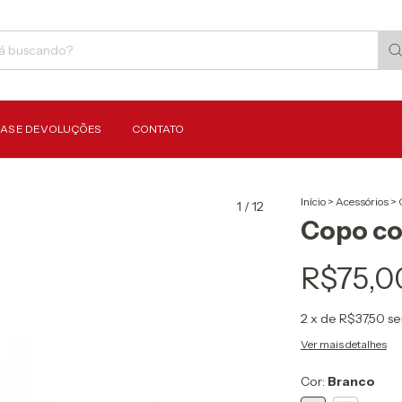
AS E DEVOLUÇÕES
CONTATO
Início
>
Acessórios
>
1
/
12
Copo co
R$75,0
2
x de
R$37,50
se
Ver mais detalhes
Cor:
Branco