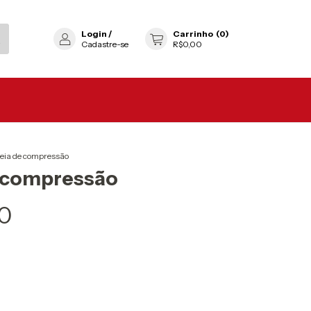
Login
/
Carrinho
(
0
)
Cadastre-se
R$0,00
eia de compressão
 compressão
0