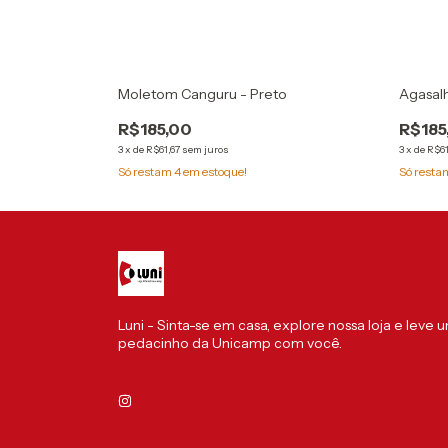
Unissex
Moletom Canguru - Preto
Agasalh
R$185,00
R$185
3
x
de
R$61,67
sem juros
3
x
de
R$61
Só restam
4
em estoque!
Só rest
Luni - Sinta-se em casa, explore nossa loja e leve 
pedacinho da Unicamp com você.