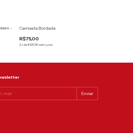
ssex -
Moletom Cangur
Camiseta Bordada
R$185,00
R$75,00
3
x
de
R$61,67
sem jur
2
x
de
R$37,50
sem juros
wsletter