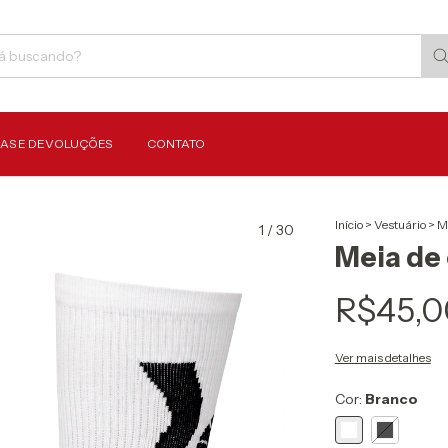
AS E DEVOLUÇÕES
CONTATO
Início
>
Vestuário
>
M
1
/
30
Meia de
R$45,0
Ver mais detalhes
Cor:
Branco