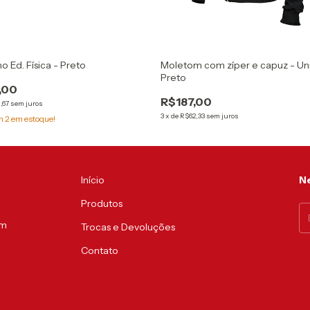
o Ed. Física - Preto
Moletom com zíper e capuz - Uni
Preto
,00
R$187,00
,67
sem juros
3
x
de
R$62,33
sem juros
am
2
em estoque!
Início
Ne
Produtos
um
Trocas e Devoluções
Contato