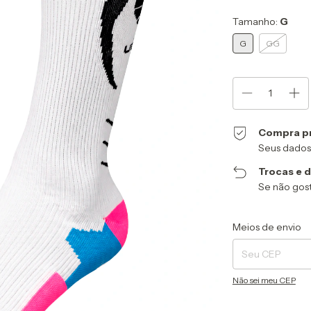
Tamanho:
G
G
GG
Compra p
Seus dados
Trocas e 
Se não gost
Entregas para o CEP
Meios de envio
Não sei meu CEP